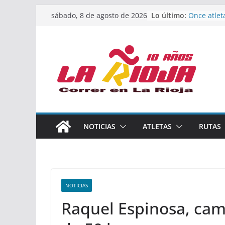
Saltar
Lo último:
Once atlet
sábado, 8 de agosto de 2026
al
podio en 
Absoluto 
contenido
Un bronce 
de finalist
riojana en
El equipo 
Rioja alca
Acuatlón e
Marcos Mo
España abs
Calahorra 
NOTICIAS
ATLETAS
RUTAS
los Naciona
Acuatlón y
NOTICIAS
Raquel Espinosa, ca