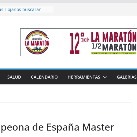
as riojanos buscarán
el Campeonato de España
de Málaga
en 4×400 y tres puestos
a cierran la participación
 en Nacional de Málaga
femenino del Tritones
nza el podio nacional de
n Calahorra
reno, subacampeón de
oluto en Disco
acoge este fin de semana
SALUD
CALENDARIO
HERRAMIENTAS
GALERÍAS
les de Triatlón Cros,
 Duatlón Cros
mpeona de España Master