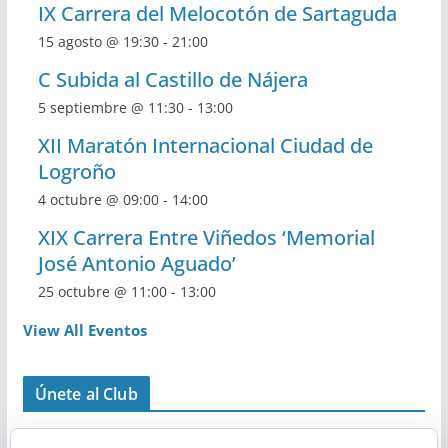
s
a
IX Carrera del Melocotón de Sartaguda
n
d
15 agosto @ 19:30
-
21:00
y
t
C Subida al Castillo de Nájera
e
v
o
5 septiembre @ 11:30
-
13:00
E
i
s
XII Maratón Internacional Ciudad de
v
Logroño
s
4 octubre @ 09:00
-
14:00
e
t
XIX Carrera Entre Viñedos ‘Memorial
n
a
José Antonio Aguado’
t
s
25 octubre @ 11:00
-
13:00
o
View All Eventos
d
e
Únete al Club
E