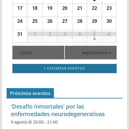
c
ó
n
a
17
18
19
20
21
22
23
r
i
n
d
i
24
25
26
27
28
29
30
o
ó
d
a
d
31
1
2
3
4
5
6
n
e
e
r
E
d
v
b
i
«
julio
septiembre
»
e
e
n
ú
o
t
+ EXPORTAR EVENTOS
v
o
s
d
s
i
q
e
Próximos eventos
s
u
E
‘Desafío Inmortales’ por las
t
e
v
enfermedades neurodegenerativas
a
d
e
9 agosto @ 20:00
-
21:00