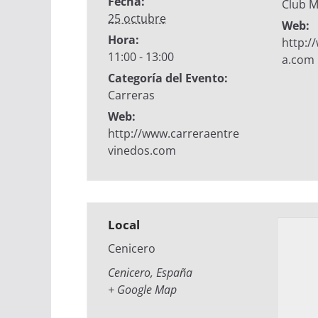
Fecha:
Club M
25 octubre
Web:
Hora:
http:/
11:00 - 13:00
a.com
Categoría del Evento:
Carreras
Web:
http://www.carreraentre
vinedos.com
Local
Cenicero
Cenicero
,
España
+ Google Map