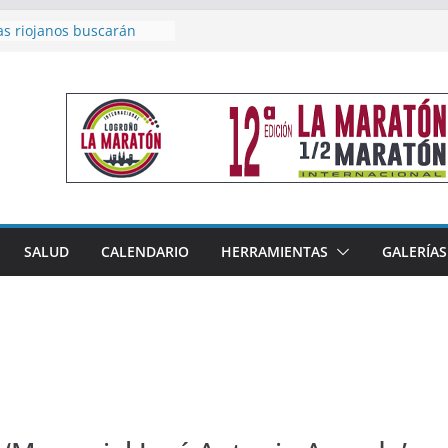
as riojanos buscarán
el Campeonato de España
de Málaga
en 4×400 y tres puestos
a cierran la participación
 en Nacional de Málaga
femenino del Tritones
nza el podio nacional de
n Calahorra
reno, subacampeón de
oluto en Disco
acoge este fin de semana
SALUD
CALENDARIO
HERRAMIENTAS
GALERÍAS
les de Triatlón Cros,
 Duatlón Cros