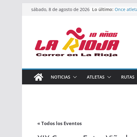
Saltar
Lo último:
Once atlet
sábado, 8 de agosto de 2026
al
podio en 
Absoluto 
contenido
Un bronce 
de finalist
riojana en
El equipo 
Rioja alca
Acuatlón e
Marcos Mo
España abs
Calahorra 
NOTICIAS
ATLETAS
RUTAS
los Naciona
Acuatlón y
« Todos los Eventos