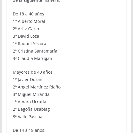
de la siguiente manera:
De 18 a 40 años
1º Alberto Moral
2º Aritz Garin
3º David Loza
1ª Raquel Yécora
2ª Cristina Santamaría
3ª Claudia Marugán
Mayores de 40 años
1º Javier Durán
2º Ángel Martínez Riaño
3º Miguel Miranda
1ª Ainara Urrutia
2ª Begoña Usabiag
3ª Valle Pascual
De 14 a 18 años