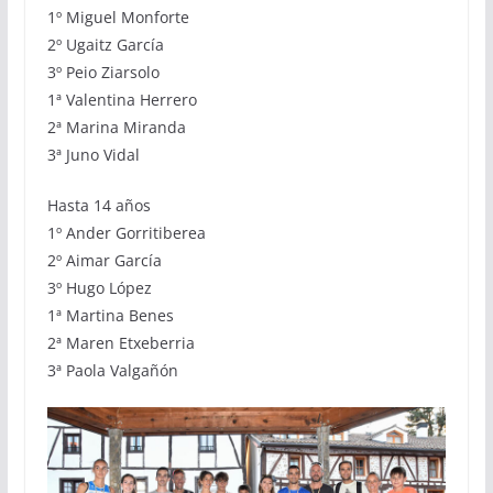
1º Miguel Monforte
2º Ugaitz García
3º Peio Ziarsolo
1ª Valentina Herrero
2ª Marina Miranda
3ª Juno Vidal
Hasta 14 años
1º Ander Gorritiberea
2º Aimar García
3º Hugo López
1ª Martina Benes
2ª Maren Etxeberria
3ª Paola Valgañón