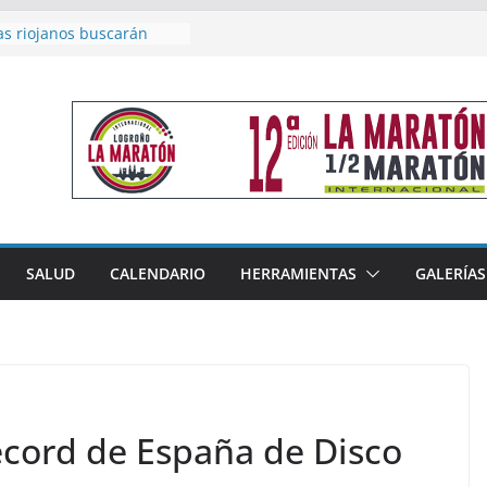
as riojanos buscarán
el Campeonato de España
de Málaga
en 4×400 y tres puestos
a cierran la participación
 en Nacional de Málaga
femenino del Tritones
nza el podio nacional de
n Calahorra
reno, subacampeón de
oluto en Disco
acoge este fin de semana
SALUD
CALENDARIO
HERRAMIENTAS
GALERÍAS
les de Triatlón Cros,
 Duatlón Cros
récord de España de Disco