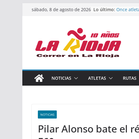
Saltar
Lo último:
Once atlet
sábado, 8 de agosto de 2026
al
podio en 
Absoluto 
contenido
Un bronce 
de finalist
riojana en
El equipo 
Rioja alca
Acuatlón e
Marcos Mo
España abs
Calahorra 
NOTICIAS
ATLETAS
RUTAS
los Naciona
Acuatlón y
NOTICIAS
Pilar Alonso bate el 