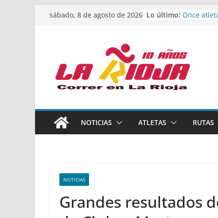
Saltar
Lo último:
Once atlet
sábado, 8 de agosto de 2026
al
podio en 
Absoluto 
contenido
Un bronce 
de finalist
riojana en
El equipo 
Rioja alca
Acuatlón e
Marcos Mo
España abs
Calahorra 
NOTICIAS
ATLETAS
RUTAS
los Naciona
Acuatlón y
NOTICIAS
Grandes resultados de