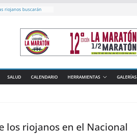
as riojanos buscarán
el Campeonato de España
de Málaga
en 4×400 y tres puestos
a cierran la participación
 en Nacional de Málaga
femenino del Tritones
nza el podio nacional de
n Calahorra
reno, subacampeón de
oluto en Disco
acoge este fin de semana
SALUD
CALENDARIO
HERRAMIENTAS
GALERÍAS
les de Triatlón Cros,
 Duatlón Cros
 los riojanos en el Nacional