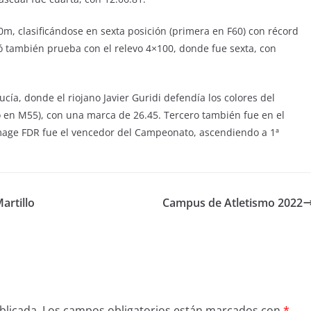
0m, clasificándose en sexta posición (primera en F60) con récord
ó también prueba con el relevo 4×100, donde fue sexta, con
ucía, donde el riojano Javier Guridi defendía los colores del
o en M55), con una marca de 26.45. Tercero también fue en el
Image FDR fue el vencedor del Campeonato, ascendiendo a 1ª
artillo
Campus de Atletismo 2022
blicada.
Los campos obligatorios están marcados con
*