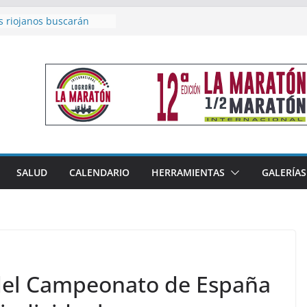
s riojanos buscarán
l Campeonato de España
e Málaga
n 4×400 y tres puestos
 cierran la participación
en Nacional de Málaga
emenino del Tritones
za el podio nacional de
 Calahorra
eno, subacampeón de
luto en Disco
coge este fin de semana
SALUD
CALENDARIO
HERRAMIENTAS
GALERÍAS
les de Triatlón Cros,
Duatlón Cros
 del Campeonato de España