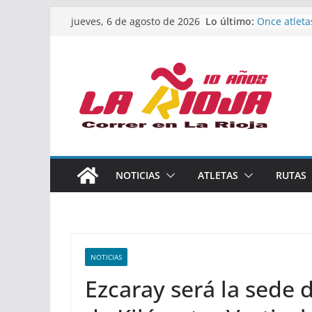
Saltar
Lo último:
Once atleta
jueves, 6 de agosto de 2026
al
podio en e
Absoluto d
contenido
Un bronce e
de finalista
riojana en 
El equipo f
Rioja alcan
Acuatlón en
Marcos Mor
España abso
Calahorra a
NOTICIAS
ATLETAS
RUTAS
los Naciona
Acuatlón y 
NOTICIAS
Ezcaray será la sede