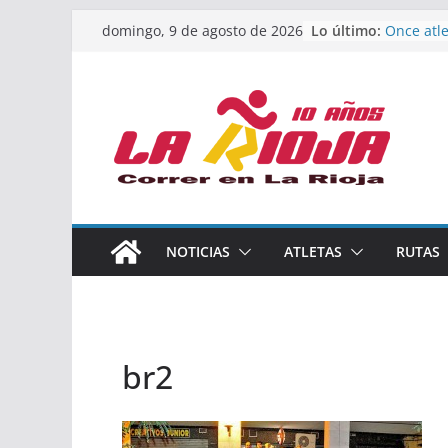
Saltar
Lo último:
Once atle
domingo, 9 de agosto de 2026
al
podio en
Absoluto
contenido
Un bronc
de finali
riojana 
El equipo
Rioja alc
Acuatlón
Marcos 
España a
Calahorr
NOTICIAS
ATLETAS
RUTAS
los Nacio
Acuatlón 
br2