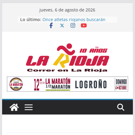
Saltar
jueves, 6 de agosto de 2026
al
Lo último:
Once atletas riojanos buscarán
contenido
podio en el Campeonato de España
Absoluto de Málaga
Un bronce en 4×400 y tres puestos
de finalista cierran la participación
riojana en en Nacional de Málaga
El equipo femenino del Tritones
Rioja alcanza el podio nacional de
Acuatlón en Calahorra
Marcos Moreno, subacampeón de
España absoluto en Disco
Calahorra acoge este fin de semana
los Nacionales de Triatlón Cros,
Acuatlón y Duatlón Cros