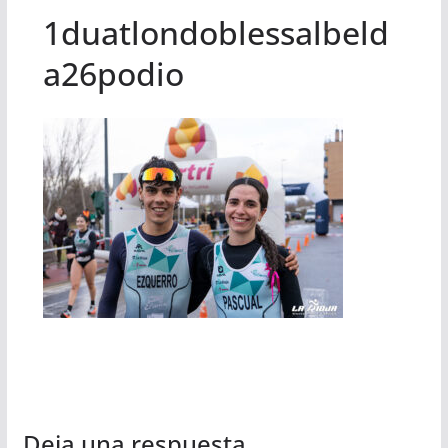
1duatlondoblessalbeld
a26podio
Deja una respuesta