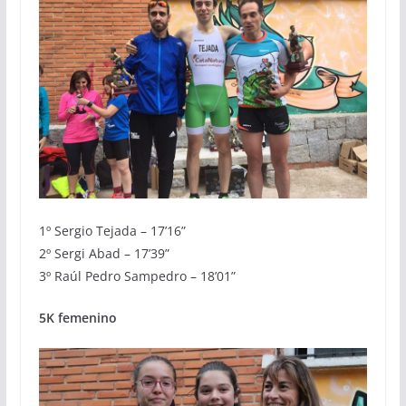
1º Sergio Tejada – 17’16”
2º Sergi Abad – 17’39”
3º Raúl Pedro Sampedro – 18’01”
5K femenino