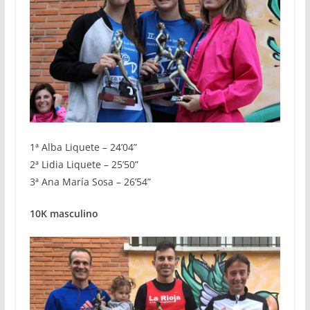
1ª Alba Liquete – 24’04”
2ª Lidia Liquete – 25’50”
3ª Ana María Sosa – 26’54”
10K masculino