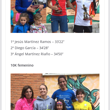
1º Jesús Martínez Ramos – 33’22”
2º Diego García – 34’28”
3º Ángel Martínez Riaño – 34’50”
10K femenino