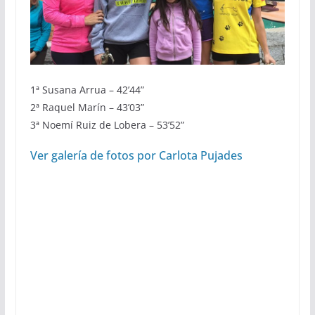
1ª Susana Arrua – 42’44”
2ª Raquel Marín – 43’03”
3ª Noemí Ruiz de Lobera – 53’52”
Ver galería de fotos por Carlota Pujades