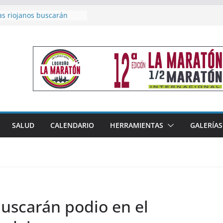
as riojanos buscarán
el Campeonato de España
de Málaga
en 4×400 y tres puestos
a cierran la participación
 en Nacional de Málaga
femenino del Tritones
nza el podio nacional de
n Calahorra
reno, subacampeón de
oluto en Disco
acoge este fin de semana
SALUD
CALENDARIO
HERRAMIENTAS
GALERÍAS
les de Triatlón Cros,
 Duatlón Cros
 buscarán podio en el