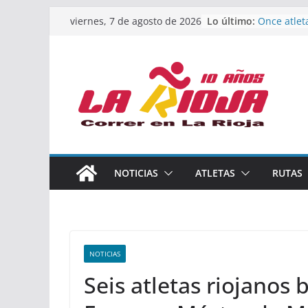
Saltar
Lo último:
Once atlet
viernes, 7 de agosto de 2026
al
podio en 
Absoluto 
contenido
Un bronce 
de finalist
riojana en
El equipo 
Rioja alca
Acuatlón e
Marcos Mo
España abs
Calahorra 
NOTICIAS
ATLETAS
RUTAS
los Naciona
Acuatlón y
NOTICIAS
Seis atletas riojanos