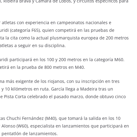
, Ribeira Brava y Cámara de Lobos, y circuitos específicos para
r atletas con experiencia en campeonatos nacionales e
uridi (categoría F65), quien competirá en las pruebas de
nta la cita como la actual plusmarquista europea de 200 metros
tletas a seguir en su disciplina.
ridi participará en los 100 y 200 metros en la categoría M60.
petirá en la prueba de 800 metros en M40.
a más exigente de los riojanos, con su inscripción en tres
y 10 kilómetros en ruta. García llega a Madeira tras un
 Pista Corta celebrado el pasado marzo, donde obtuvo cinco
tas Chuchi Fernández (M40), que tomará la salida en los 10
r Alonso (W60), especialista en lanzamientos que participará en
e pentatlón de lanzamientos.