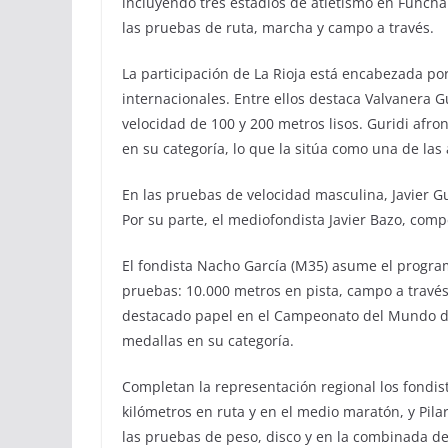
incluyendo tres estadios de atletismo en Funchal
las pruebas de ruta, marcha y campo a través.
La participación de La Rioja está encabezada po
internacionales. Entre ellos destaca Valvanera G
velocidad de 100 y 200 metros lisos. Guridi afro
en su categoría, lo que la sitúa como una de las a
En las pruebas de velocidad masculina, Javier Gu
Por su parte, el mediofondista Javier Bazo, com
El fondista Nacho García (M35) asume el program
pruebas: 10.000 metros en pista, campo a través 
destacado papel en el Campeonato del Mundo de
medallas en su categoría.
Completan la representación regional los fondis
kilómetros en ruta y en el medio maratón, y Pila
las pruebas de peso, disco y en la combinada d