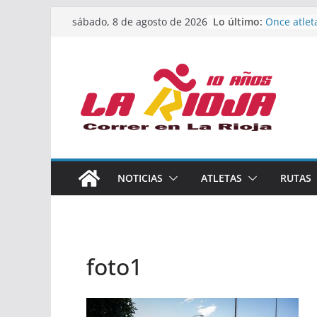
Saltar
Lo último:
Once atlet
sábado, 8 de agosto de 2026
al
podio en 
Absoluto 
contenido
Un bronce 
de finalist
riojana en
El equipo 
Rioja alca
Acuatlón e
Marcos Mo
España abs
Calahorra 
NOTICIAS
ATLETAS
RUTAS
los Naciona
Acuatlón y
foto1