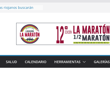
as riojanos buscarán
el Campeonato de España
de Málaga
en 4×400 y tres puestos
a cierran la participación
 en Nacional de Málaga
femenino del Tritones
nza el podio nacional de
n Calahorra
reno, subacampeón de
oluto en Disco
acoge este fin de semana
SALUD
CALENDARIO
HERRAMIENTAS
GALERÍAS
les de Triatlón Cros,
 Duatlón Cros