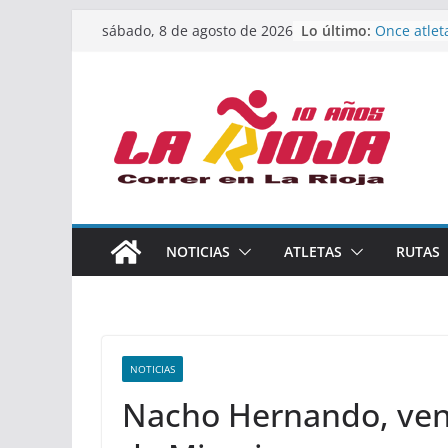
Saltar
Lo último:
Once atlet
sábado, 8 de agosto de 2026
al
podio en 
Absoluto 
contenido
Un bronce 
de finalist
riojana en
El equipo 
Rioja alca
Acuatlón e
Marcos Mo
España abs
Calahorra 
NOTICIAS
ATLETAS
RUTAS
los Naciona
Acuatlón y
NOTICIAS
Nacho Hernando, ven