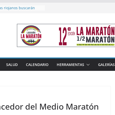
as riojanos buscarán
el Campeonato de España
de Málaga
en 4×400 y tres puestos
a cierran la participación
 en Nacional de Málaga
femenino del Tritones
nza el podio nacional de
n Calahorra
reno, subacampeón de
oluto en Disco
acoge este fin de semana
SALUD
CALENDARIO
HERRAMIENTAS
GALERÍAS
les de Triatlón Cros,
 Duatlón Cros
cedor del Medio Maratón