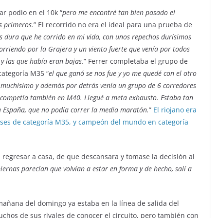
r podio en el 10k “
pero me encontré tan bien pasado el
os primeros.
” El recorrido no era el ideal para una prueba de
s dura que he corrido en mi vida, con unos repechos durísimos
corriendo por la Grajera y un viento fuerte que venía por todos
y las que había eran bajas.
” Ferrer completaba el grupo de
categoría M35 “
el que ganó se nos fue y yo me quedé con el otro
ir muchísimo y además por detrás venía un grupo de 6 corredores
e competía también en M40. Llegué a meta exhausto. Estaba tan
a España, que no podía correr la media maratón.
”
El riojano era
deses de categoría M35, y campeón del mundo en categoría
regresar a casa, de que descansara y tomase la decisión al
ernas parecían que volvían a estar en forma y de hecho, salí a
mañana del domingo ya estaba en la línea de salida del
chos de sus rivales de conocer el circuito, pero también con