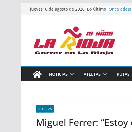
Saltar
Lo último:
Once atleta
jueves, 6 de agosto de 2026
al
podio en e
Absoluto d
contenido
Un bronce e
de finalista
riojana en 
El equipo f
Rioja alcan
Acuatlón en
Marcos Mor
España abso
Calahorra a
NOTICIAS
ATLETAS
RUTAS
los Naciona
Acuatlón y 
NOTICIAS
Miguel Ferrer: “Estoy