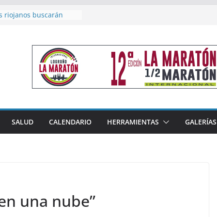
s riojanos buscarán
l Campeonato de España
e Málaga
n 4×400 y tres puestos
 cierran la participación
en Nacional de Málaga
emenino del Tritones
za el podio nacional de
 Calahorra
eno, subacampeón de
luto en Disco
coge este fin de semana
SALUD
CALENDARIO
HERRAMIENTAS
GALERÍAS
les de Triatlón Cros,
Duatlón Cros
 en una nube”