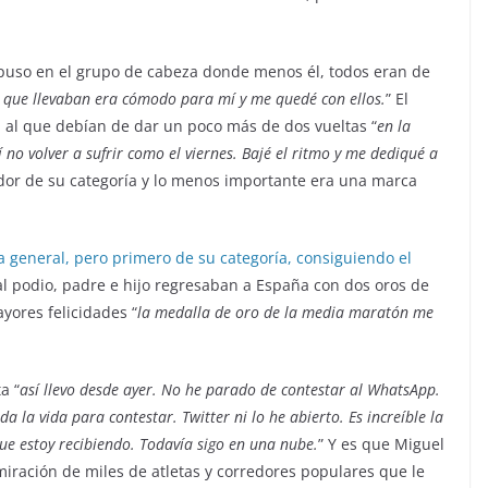
se puso en el grupo de cabeza donde menos él, todos eran de
10 que llevaban era cómodo para mí y me quedé con ellos.
” El
r, al que debían de dar un poco más de dos vueltas “
en la
 no volver a sufrir como el viernes. Bajé el ritmo y me dediqué a
ador de su categoría y lo menos importante era una marca
a general, pero primero de su categoría, consiguiendo el
al podio, padre e hijo regresaban a España con dos oros de
yores felicidades “
la medalla de oro de la media maratón me
a “
así llevo desde ayer. No he parado de contestar al WhatsApp.
 la vida para contestar. Twitter ni lo he abierto. Es increíble la
que estoy recibiendo. Todavía sigo en una nube.
” Y es que Miguel
dmiración de miles de atletas y corredores populares que le