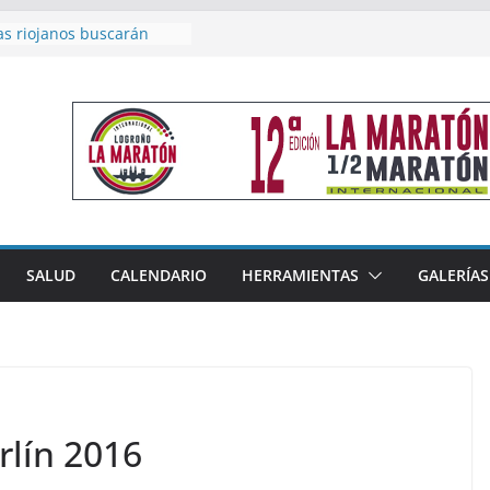
acoge este fin de semana
les de Triatlón Cros,
 Duatlón Cros
as riojanos buscarán
el Campeonato de España
de Málaga
en 4×400 y tres puestos
a cierran la participación
 en Nacional de Málaga
femenino del Tritones
nza el podio nacional de
n Calahorra
SALUD
CALENDARIO
HERRAMIENTAS
GALERÍAS
reno, subacampeón de
oluto en Disco
lín 2016