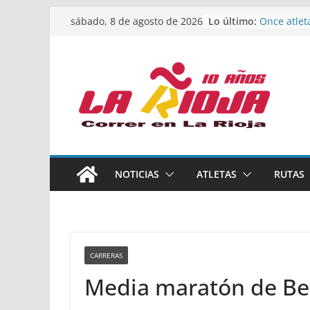
Saltar
Calahorra 
Lo último:
sábado, 8 de agosto de 2026
los Naciona
al
Acuatlón y
contenido
Once atlet
podio en 
Absoluto 
Un bronce 
de finalist
riojana en
El equipo 
Rioja alca
Acuatlón e
NOTICIAS
ATLETAS
RUTAS
Marcos Mo
España abs
CARRERAS
Media maratón de Ber