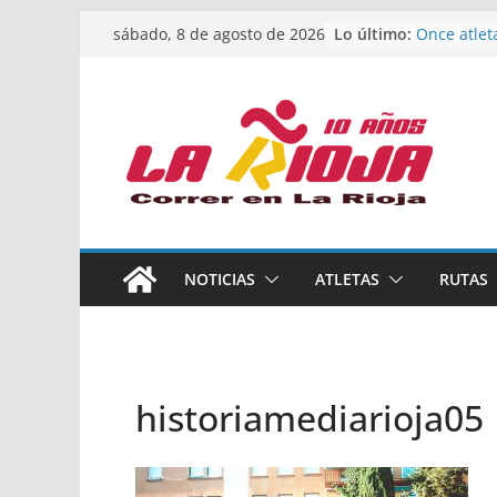
Saltar
Lo último:
Once atlet
sábado, 8 de agosto de 2026
al
podio en 
Absoluto 
contenido
Un bronce 
de finalist
riojana en
El equipo 
Rioja alca
Acuatlón e
Marcos Mo
España abs
Calahorra 
NOTICIAS
ATLETAS
RUTAS
los Naciona
Acuatlón y
historiamediarioja05