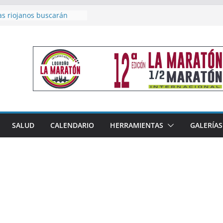
as riojanos buscarán
el Campeonato de España
de Málaga
en 4×400 y tres puestos
a cierran la participación
 en Nacional de Málaga
femenino del Tritones
nza el podio nacional de
n Calahorra
reno, subacampeón de
oluto en Disco
acoge este fin de semana
SALUD
CALENDARIO
HERRAMIENTAS
GALERÍAS
les de Triatlón Cros,
 Duatlón Cros