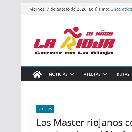
Saltar
Calahorra 
Lo último:
viernes, 7 de agosto de 2026
al
los Naciona
Acuatlón y
contenido
Once atlet
podio en 
Absoluto 
Un bronce 
de finalist
riojana en
El equipo 
Rioja alca
Acuatlón e
NOTICIAS
ATLETAS
RUTAS
Marcos Mo
España abs
NOTICIAS
Los Master riojanos c