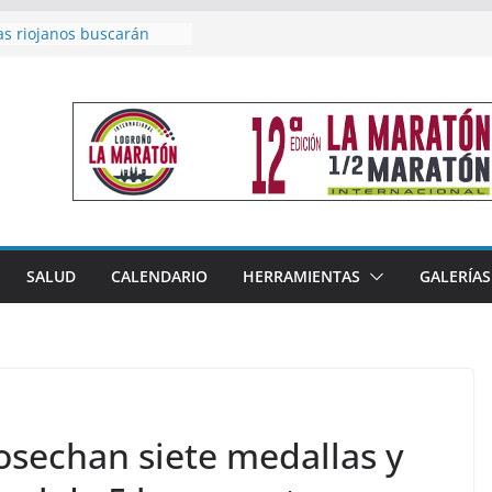
acoge este fin de semana
les de Triatlón Cros,
 Duatlón Cros
as riojanos buscarán
el Campeonato de España
de Málaga
en 4×400 y tres puestos
a cierran la participación
 en Nacional de Málaga
femenino del Tritones
nza el podio nacional de
n Calahorra
SALUD
CALENDARIO
HERRAMIENTAS
GALERÍAS
reno, subacampeón de
oluto en Disco
osechan siete medallas y