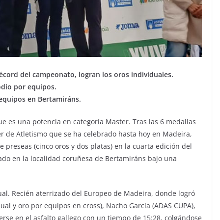
écord del campeonato, logran los oros individuales.
odio por equipos.
 equipos en Bertamiráns.
ue es una potencia en categoría Master. Tras las 6 medallas
 de Atletismo que se ha celebrado hasta hoy en Madeira,
 preseas (cinco oros y dos platas) en la cuarta edición del
do en la localidad coruñesa de Bertamiráns bajo una
al. Recién aterrizado del Europeo de Madeira, donde logró
dual y oro por equipos en cross), Nacho García (ADAS CUPA),
rse en el asfalto gallego con un tiempo de 15:28, colgándose