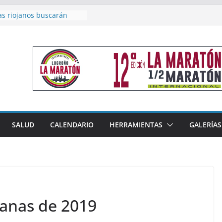
acoge este fin de semana
les de Triatlón Cros,
 Duatlón Cros
as riojanos buscarán
el Campeonato de España
de Málaga
en 4×400 y tres puestos
a cierran la participación
 en Nacional de Málaga
femenino del Tritones
nza el podio nacional de
n Calahorra
SALUD
CALENDARIO
HERRAMIENTAS
GALERÍAS
reno, subacampeón de
oluto en Disco
ojanas de 2019