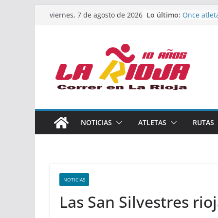
Calahorra 
Saltar
Lo último:
viernes, 7 de agosto de 2026
los Naciona
al
Acuatlón y
Once atlet
contenido
podio en 
Absoluto 
Un bronce 
de finalist
riojana en
El equipo 
Rioja alca
Acuatlón e
NOTICIAS
ATLETAS
RUTAS
Marcos Mo
España abs
NOTICIAS
Las San Silvestres ri