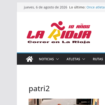
Saltar
Lo último:
Once atleta
jueves, 6 de agosto de 2026
al
podio en e
Absoluto d
contenido
Un bronce e
de finalista
riojana en 
El equipo f
Rioja alcan
Acuatlón en
Marcos Mor
España abso
Calahorra a
NOTICIAS
ATLETAS
RUTAS
los Naciona
Acuatlón y 
patri2