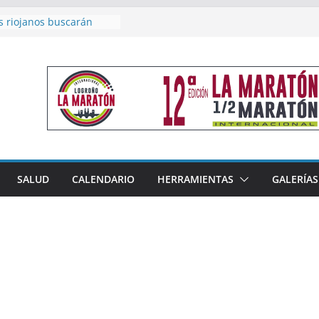
s riojanos buscarán
l Campeonato de España
e Málaga
n 4×400 y tres puestos
 cierran la participación
en Nacional de Málaga
emenino del Tritones
za el podio nacional de
 Calahorra
eno, subacampeón de
luto en Disco
coge este fin de semana
SALUD
CALENDARIO
HERRAMIENTAS
GALERÍAS
les de Triatlón Cros,
Duatlón Cros