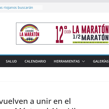
as riojanos buscarán
el Campeonato de España
de Málaga
en 4×400 y tres puestos
a cierran la participación
 en Nacional de Málaga
femenino del Tritones
nza el podio nacional de
n Calahorra
reno, subacampeón de
oluto en Disco
acoge este fin de semana
SALUD
CALENDARIO
HERRAMIENTAS
GALERÍAS
les de Triatlón Cros,
 Duatlón Cros
vuelven a unir en el