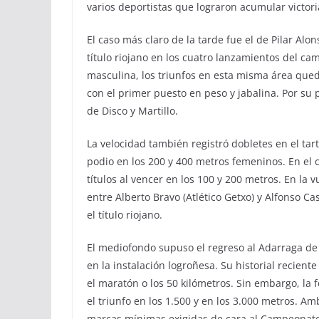
varios deportistas que lograron acumular victori
El caso más claro de la tarde fue el de Pilar Alo
título riojano en los cuatro lanzamientos del cam
masculina, los triunfos en esta misma área qued
con el primer puesto en peso y jabalina. Por su pa
de Disco y Martillo.
La velocidad también registró dobletes en el tart
podio en los 200 y 400 metros femeninos. En el
títulos al vencer en los 100 y 200 metros. En la 
entre Alberto Bravo (Atlético Getxo) y Alfonso Ca
el título riojano.
El mediofondo supuso el regreso al Adarraga de
en la instalación logroñesa. Su historial recient
el maratón o los 50 kilómetros. Sin embargo, la 
el triunfo en los 1.500 y en los 3.000 metros. A
marcas mínimas exigidas de cara al Campeonato d