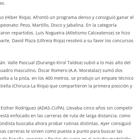
as.
nso (Hiber Rioja). Afrontó un programa denso y consiguió ganar el
peonato: Peso, Martillo, Disco y Jabalina. En la categoría
aron repartidos. Luis Nogueira (Atletismo Calceatense) se hizo
rte, David Plaza (Ultreia Rioja) resolvió a su favor los concursos
án. Valle Pascual (Durango Kirol Taldea) subió a lo más alto del
 cuadro masculino, Óscar Romero (A.A. Moratalaz) sumó dos
vuelta a la pista, en los 400 metros, se produjo un empate técnico
stiella (Chiruca-La Rioja) que compartieron la primera posición y
 Esther Rodríguez (ADAS-CUPA). Llevaba cinco años sin competir
e está enfocado en las carreras de ruta de larga distancia, como
fondista buscaba ahora probar rutinas distintas. Ayer consiguió
mbas carreras le sirven como puesta a punto para buscar las
e España, previsto a finales de junio en el estadio madrileño