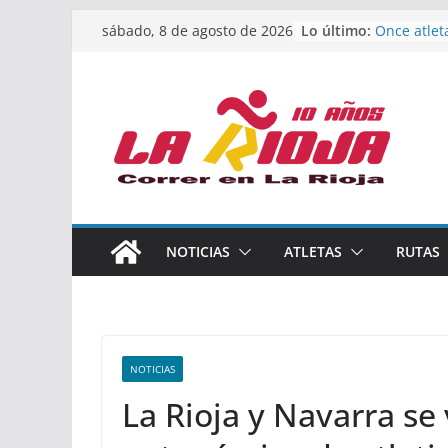
Saltar
Lo último:
Once atlet
sábado, 8 de agosto de 2026
al
podio en 
Absoluto 
contenido
Un bronce 
de finalist
riojana en
El equipo 
Rioja alca
Acuatlón e
Marcos Mo
España abs
Calahorra 
NOTICIAS
ATLETAS
RUTAS
los Naciona
Acuatlón y
NOTICIAS
La Rioja y Navarra se 