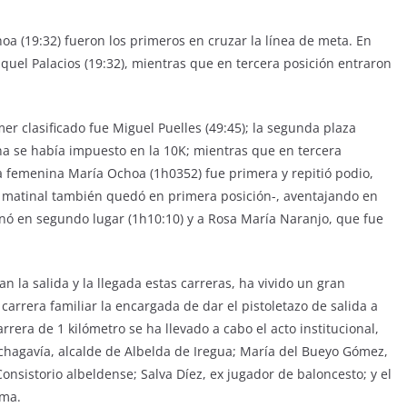
hoa (19:32) fueron los primeros en cruzar la línea de meta. En
aquel Palacios (19:32), mientras que en tercera posición entraron
er clasificado fue Miguel Puelles (49:45); la segunda plaza
na se había impuesto en la 10K; mientras que en tercera
ía femenina María Ochoa (1h0352) fue primera y repitió podio,
 matinal también quedó en primera posición-, aventajando en
nó en segundo lugar (1h10:10) y a Rosa María Naranjo, que fue
n la salida y la llegada estas carreras, ha vivido un gran
carrera familiar la encargada de dar el pistoletazo de salida a
arrera de 1 kilómetro se ha llevado a cabo el acto institucional,
chagavía, alcalde de Albelda de Iregua; María del Bueyo Gómez,
onsistorio albeldense; Salva Díez, ex jugador de baloncesto; y el
oma.