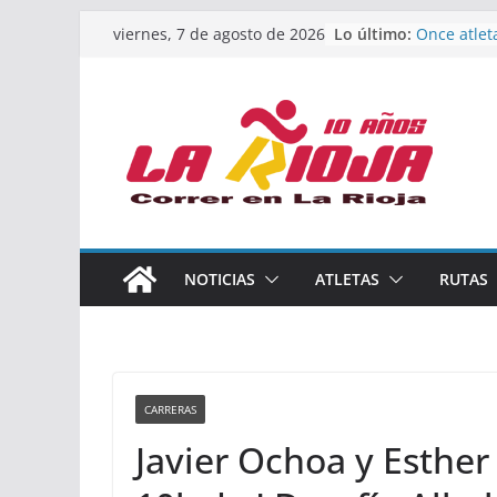
Saltar
Lo último:
Once atlet
viernes, 7 de agosto de 2026
al
podio en 
Absoluto 
contenido
Un bronce 
de finalist
riojana en
El equipo 
Rioja alca
Acuatlón e
Marcos Mo
España abs
Calahorra 
NOTICIAS
ATLETAS
RUTAS
los Naciona
Acuatlón y
CARRERAS
Javier Ochoa y Esther