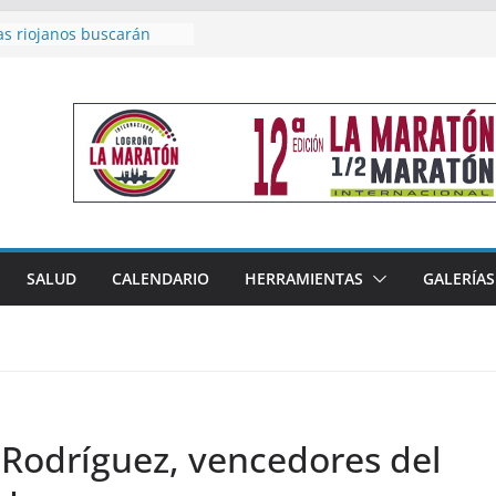
as riojanos buscarán
el Campeonato de España
de Málaga
en 4×400 y tres puestos
a cierran la participación
 en Nacional de Málaga
femenino del Tritones
nza el podio nacional de
n Calahorra
reno, subacampeón de
oluto en Disco
acoge este fin de semana
SALUD
CALENDARIO
HERRAMIENTAS
GALERÍAS
les de Triatlón Cros,
 Duatlón Cros
 Rodríguez, vencedores del