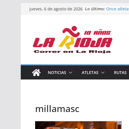
Saltar
Lo último:
Once atleta
jueves, 6 de agosto de 2026
al
podio en e
Absoluto d
contenido
Un bronce e
de finalista
riojana en 
El equipo f
Rioja alcan
Acuatlón en
Marcos Mor
España abso
Calahorra a
NOTICIAS
ATLETAS
RUTAS
los Naciona
Acuatlón y 
millamasc