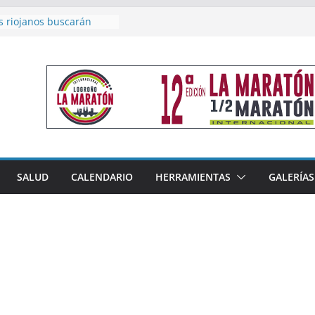
s riojanos buscarán
l Campeonato de España
e Málaga
n 4×400 y tres puestos
 cierran la participación
en Nacional de Málaga
emenino del Tritones
za el podio nacional de
 Calahorra
eno, subacampeón de
luto en Disco
coge este fin de semana
SALUD
CALENDARIO
HERRAMIENTAS
GALERÍAS
les de Triatlón Cros,
Duatlón Cros