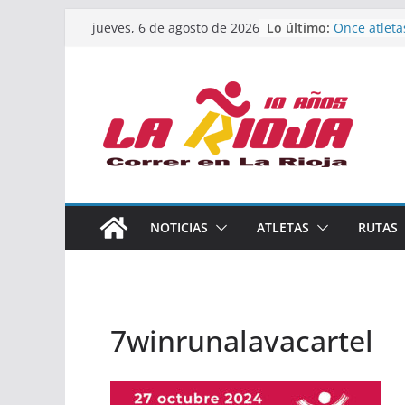
Saltar
Lo último:
Once atleta
jueves, 6 de agosto de 2026
al
podio en e
Absoluto d
contenido
Un bronce e
de finalista
riojana en 
El equipo f
Rioja alcan
Acuatlón en
Marcos Mor
España abso
Calahorra a
NOTICIAS
ATLETAS
RUTAS
los Naciona
Acuatlón y 
7winrunalavacartel