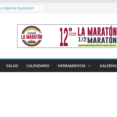
s riojanos buscarán
l Campeonato de España
e Málaga
n 4×400 y tres puestos
 cierran la participación
en Nacional de Málaga
emenino del Tritones
za el podio nacional de
 Calahorra
eno, subacampeón de
luto en Disco
coge este fin de semana
SALUD
CALENDARIO
HERRAMIENTAS
GALERÍAS
les de Triatlón Cros,
Duatlón Cros