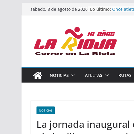
Saltar
Calahorra 
Lo último:
sábado, 8 de agosto de 2026
los Naciona
al
Acuatlón y
contenido
Once atlet
podio en 
Absoluto 
Un bronce 
de finalist
riojana en
El equipo 
Rioja alca
Acuatlón e
NOTICIAS
ATLETAS
RUTAS
Marcos Mo
España abs
NOTICIAS
La jornada inaugural