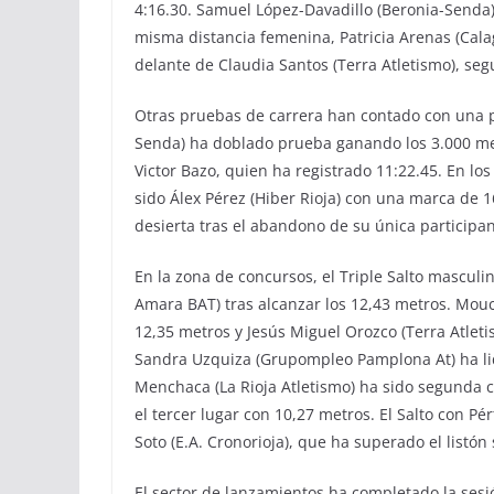
4:16.30. Samuel López-Davadillo (Beronia-Senda)
misma distancia femenina, Patricia Arenas (Calag
delante de Claudia Santos (Terra Atletismo), seg
Otras pruebas de carrera han contado con una p
Senda) ha doblado prueba ganando los 3.000 met
Victor Bazo, quien ha registrado 11:22.45. En los
sido Álex Pérez (Hiber Rioja) con una marca de 
desierta tras el abandono de su única participan
En la zona de concursos, el Triple Salto masculi
Amara BAT) tras alcanzar los 12,43 metros. Mou
12,35 metros y Jesús Miguel Orozco (Terra Atleti
Sandra Uzquiza (Grupompleo Pamplona At) ha lid
Menchaca (La Rioja Atletismo) ha sido segunda c
el tercer lugar con 10,27 metros. El Salto con P
Soto (E.A. Cronorioja), que ha superado el listón
El sector de lanzamientos ha completado la sesió