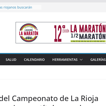
acoge este fin de semana
les de Triatlón Cros,
 Duatlón Cros
as riojanos buscarán
el Campeonato de España
de Málaga
en 4×400 y tres puestos
a cierran la participación
 en Nacional de Málaga
femenino del Tritones
nza el podio nacional de
n Calahorra
SALUD
CALENDARIO
HERRAMIENTAS
GALERÍAS
reno, subacampeón de
oluto en Disco
 del Campeonato de La Rioja