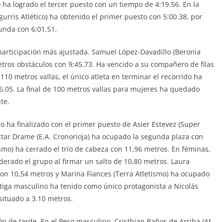
 ha logrado el tercer puesto con un tiempo de 4:19.56. En la
urris Atlético) ha obtenido el primer puesto con 5:00.38, por
unda con 6:01.51.
articipación más ajustada. Samuel López-Davadillo (Beronia
ros obstáculos con 9:45.73. Ha vencido a su compañero de filas
 110 metros vallas, el único atleta en terminar el recorrido ha
16.05. La final de 100 metros vallas para mujeres ha quedado
te.
no ha finalizado con el primer puesto de Asier Estevez (Super
ctar Drame (E.A. Cronorioja) ha ocupado la segunda plaza con
smo) ha cerrado el trío de cabeza con 11,96 metros. En féminas,
erado el grupo al firmar un salto de 10,80 metros. Laura
on 10,54 metros y Marina Fiances (Terra Atletismo) ha ocupado
értiga masculino ha tenido como único protagonista a Nicolás
 situado a 3.10 metros.
n de tarde. En el Peso masculino, Cristhian Baños de Arriba (At