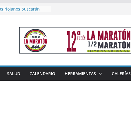
as riojanos buscarán
el Campeonato de España
de Málaga
en 4×400 y tres puestos
a cierran la participación
 en Nacional de Málaga
femenino del Tritones
nza el podio nacional de
n Calahorra
reno, subacampeón de
oluto en Disco
acoge este fin de semana
SALUD
CALENDARIO
HERRAMIENTAS
GALERÍAS
les de Triatlón Cros,
 Duatlón Cros