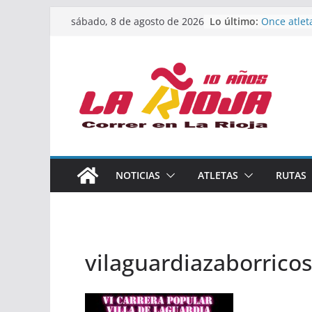
Saltar
Lo último:
Once atlet
sábado, 8 de agosto de 2026
al
podio en 
Absoluto 
contenido
Un bronce 
de finalist
riojana en
El equipo 
Rioja alca
Acuatlón e
Marcos Mo
España abs
Calahorra 
NOTICIAS
ATLETAS
RUTAS
los Naciona
Acuatlón y
vilaguardiazaborricos