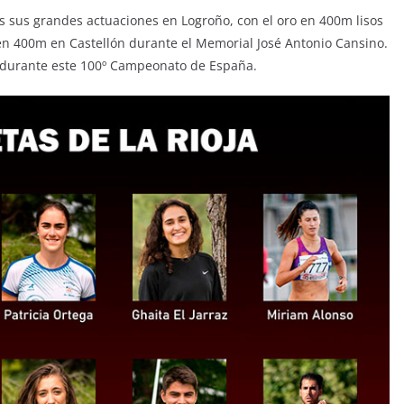
as sus grandes actuaciones en Logroño, con el oro en 400m lisos
en 400m en Castellón durante el Memorial José Antonio Cansino.
na durante este 100º Campeonato de España.