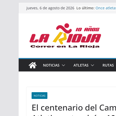
Saltar
Lo último:
Once atleta
jueves, 6 de agosto de 2026
al
podio en e
Absoluto d
contenido
Un bronce e
de finalista
riojana en 
El equipo f
Rioja alcan
Acuatlón en
Marcos Mor
España abso
Calahorra a
NOTICIAS
ATLETAS
RUTAS
los Naciona
Acuatlón y 
NOTICIAS
El centenario del Ca