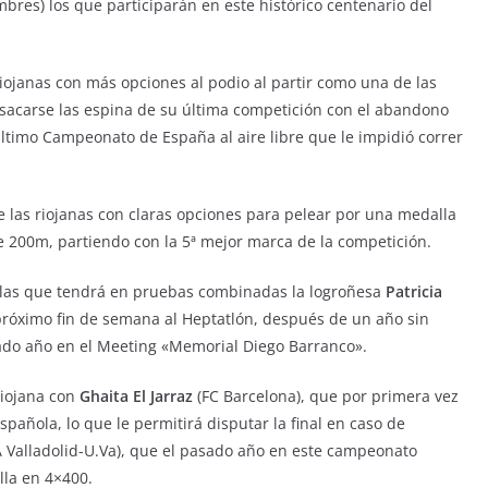
mbres) los que participarán en este histórico centenario del
iojanas con más opciones al podio al partir como una de las
á sacarse las espina de su última competición con el abandono
 último Campeonato de España al aire libre que le impidió correr
e las riojanas con claras opciones para pelear por una medalla
de 200m, partiendo con la 5ª mejor marca de la competición.
las que tendrá en pruebas combinadas la logroñesa
Patricia
 próximo fin de semana al Heptatlón, después de un año sin
sado año en el Meeting «Memorial Diego Barranco».
riojana con
Ghaita El Jarraz
(FC Barcelona), que por primera vez
ñola, lo que le permitirá disputar la final en caso de
 Valladolid-U.Va), que el pasado año en este campeonato
la en 4×400.