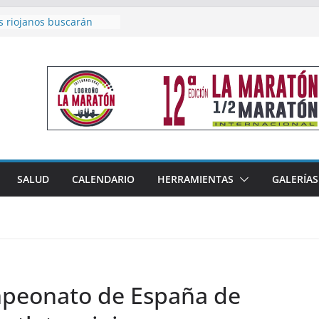
s riojanos buscarán
l Campeonato de España
e Málaga
n 4×400 y tres puestos
 cierran la participación
en Nacional de Málaga
emenino del Tritones
za el podio nacional de
 Calahorra
eno, subacampeón de
luto en Disco
coge este fin de semana
SALUD
CALENDARIO
HERRAMIENTAS
GALERÍAS
les de Triatlón Cros,
Duatlón Cros
mpeonato de España de