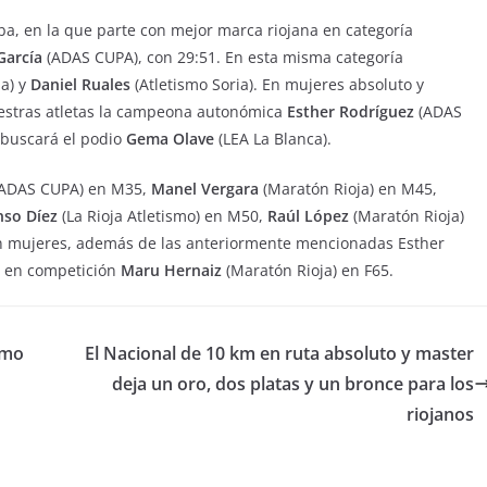
ba, en la que parte con mejor marca riojana en categoría
García
(ADAS CUPA), con 29:51. En esta misma categoría
ja) y
Daniel Ruales
(Atletismo Soria). En mujeres absoluto y
estras atletas la campeona autonómica
Esther Rodríguez
(ADAS
 buscará el podio
Gema Olave
(LEA La Blanca).
ADAS CUPA) en M35,
Manel Vergara
(Maratón Rioja) en M45,
nso Díez
(La Rioja Atletismo) en M50,
Raúl López
(Maratón Rioja)
n mujeres, además de las anteriormente mencionadas Esther
rá en competición
Maru Hernaiz
(Maratón Rioja) en F65.
smo
El Nacional de 10 km en ruta absoluto y master
deja un oro, dos platas y un bronce para los
riojanos