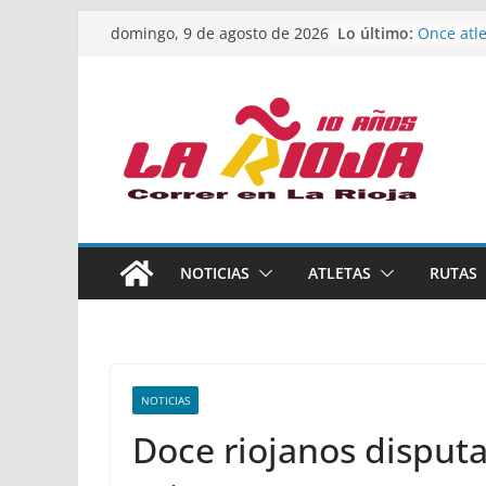
Saltar
Lo último:
Once atle
domingo, 9 de agosto de 2026
al
podio en
Absoluto
contenido
Un bronc
de finali
riojana 
El equipo
Rioja alc
Acuatlón
Marcos 
España a
Calahorr
NOTICIAS
ATLETAS
RUTAS
los Nacio
Acuatlón 
NOTICIAS
Doce riojanos disputa