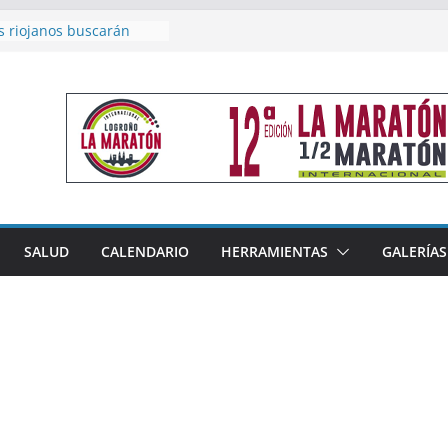
s riojanos buscarán
l Campeonato de España
e Málaga
n 4×400 y tres puestos
 cierran la participación
en Nacional de Málaga
emenino del Tritones
za el podio nacional de
 Calahorra
eno, subacampeón de
luto en Disco
coge este fin de semana
SALUD
CALENDARIO
HERRAMIENTAS
GALERÍAS
les de Triatlón Cros,
Duatlón Cros