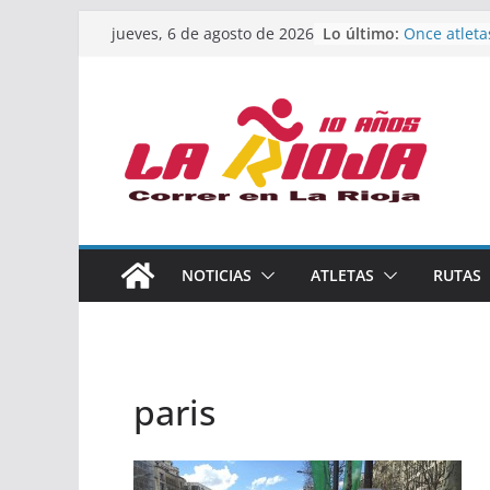
Saltar
Lo último:
Once atleta
jueves, 6 de agosto de 2026
al
podio en e
Absoluto d
contenido
Un bronce e
de finalista
riojana en 
El equipo f
Rioja alcan
Acuatlón en
Marcos Mor
España abso
Calahorra a
NOTICIAS
ATLETAS
RUTAS
los Naciona
Acuatlón y 
paris