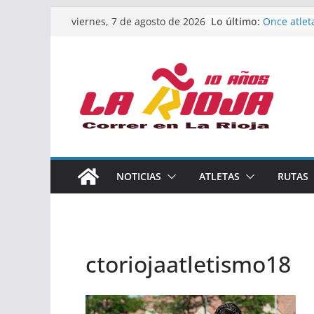
Saltar
Lo último:
Once atlet
viernes, 7 de agosto de 2026
al
podio en 
Absoluto 
contenido
Un bronce 
de finalist
riojana en
El equipo 
Rioja alca
Acuatlón e
Marcos Mo
España abs
Calahorra 
NOTICIAS
ATLETAS
RUTAS
los Naciona
Acuatlón y
ctoriojaatletismo18