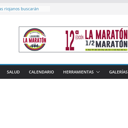
as riojanos buscarán
el Campeonato de España
de Málaga
en 4×400 y tres puestos
a cierran la participación
 en Nacional de Málaga
femenino del Tritones
nza el podio nacional de
n Calahorra
reno, subacampeón de
oluto en Disco
acoge este fin de semana
SALUD
CALENDARIO
HERRAMIENTAS
GALERÍAS
les de Triatlón Cros,
 Duatlón Cros