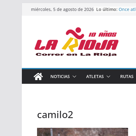
Saltar
Lo último:
Once atl
miércoles, 5 de agosto de 2026
al
podio e
Absolut
contenido
Un bronc
de finali
riojana 
El equip
Rioja al
Acuatló
Marcos 
España 
Calahorr
NOTICIAS
ATLETAS
RUTAS
los Naci
Acuatlón
camilo2