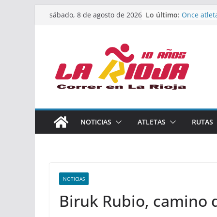
Saltar
Lo último:
Once atlet
sábado, 8 de agosto de 2026
al
podio en 
Absoluto 
contenido
Un bronce 
de finalist
riojana en
El equipo 
Rioja alca
Acuatlón e
Marcos Mo
España abs
Calahorra 
NOTICIAS
ATLETAS
RUTAS
los Naciona
Acuatlón y
NOTICIAS
Biruk Rubio, camino 