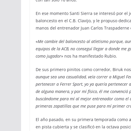
En ese momento Santi Sierra se interesó por el 
baloncesto en el C.B. Clavijo, y le propuso dedic
manos del entrenador Juan Carlos Traspaderne qu
«
Me cambie del baloncesto al atletismo porque, aun
equipos de la ACB, no conseguí llegar a donde me g
como jugador
» nos ha manifestado Rubio.
De sus primero pinitos como corredor, Biruk nos
aunque sea una casualidad, veía correr a Miguel Fer
pertenecer a Ferrer Sport, yo ya quería pertenecer 
de alguna manera, y por mí físico, él me convenció p
buscándome para mí al mejor entrenador como el at
primeras zapatillas que me puse para mí primer cro
El año pasado, en su primera temporada como a
en pista cubierta y se clasificó en la octava po