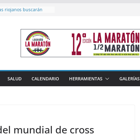
as riojanos buscarán
el Campeonato de España
de Málaga
en 4×400 y tres puestos
a cierran la participación
 en Nacional de Málaga
femenino del Tritones
nza el podio nacional de
n Calahorra
reno, subacampeón de
oluto en Disco
acoge este fin de semana
SALUD
CALENDARIO
HERRAMIENTAS
GALERÍAS
les de Triatlón Cros,
 Duatlón Cros
del mundial de cross