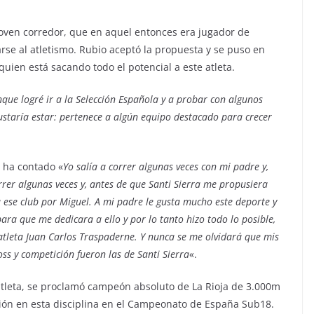
joven corredor, que en aquel entonces era jugador de
arse al atletismo. Rubio aceptó la propuesta y se puso en
ien está sacando todo el potencial a este atleta.
que logré ir a la Selección Española y a probar con algunos
ustaría estar: pertenece a algún equipo destacado para crecer
 ha contado «
Yo salía a correr algunas veces con mi padre y,
rer algunas veces y, antes de que Santi Sierra me propusiera
a ese club por Miguel. A mi padre le gusta mucho este deporte y
ara que me dedicara a ello y por lo tanto hizo todo lo posible,
leta Juan Carlos Traspaderne. Y nunca se me olvidará que mis
ss y competición fueron las de Santi Sierra
«.
tleta, se proclamó campeón absoluto de La Rioja de 3.000m
sición en esta disciplina en el Campeonato de España Sub18.