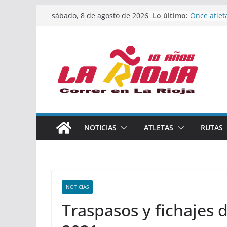
Saltar
Lo último:
Once atlet
sábado, 8 de agosto de 2026
al
podio en 
Absoluto 
contenido
Un bronce 
de finalist
riojana en
El equipo 
Rioja alca
Acuatlón e
Marcos Mo
España abs
Calahorra 
NOTICIAS
ATLETAS
RUTAS
los Naciona
Acuatlón y
NOTICIAS
Traspasos y fichajes d