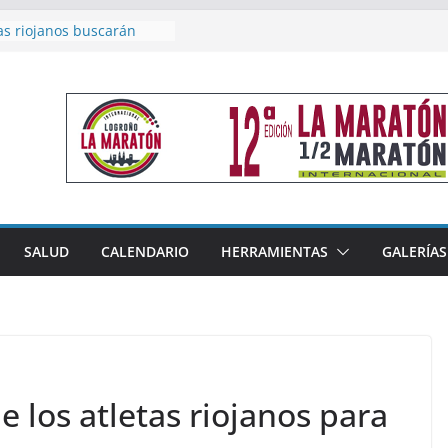
as riojanos buscarán
el Campeonato de España
de Málaga
en 4×400 y tres puestos
a cierran la participación
 en Nacional de Málaga
femenino del Tritones
nza el podio nacional de
n Calahorra
reno, subacampeón de
oluto en Disco
acoge este fin de semana
SALUD
CALENDARIO
HERRAMIENTAS
GALERÍAS
les de Triatlón Cros,
 Duatlón Cros
e los atletas riojanos para