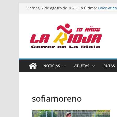
Saltar
Lo último:
Once atlet
viernes, 7 de agosto de 2026
al
podio en 
Absoluto 
contenido
Un bronce 
de finalist
riojana en
El equipo 
Rioja alca
Acuatlón e
Marcos Mo
España abs
Calahorra 
NOTICIAS
ATLETAS
RUTAS
los Naciona
Acuatlón y
sofiamoreno