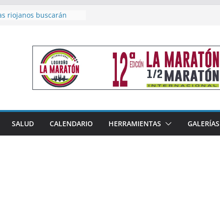
as riojanos buscarán
el Campeonato de España
de Málaga
en 4×400 y tres puestos
a cierran la participación
 en Nacional de Málaga
femenino del Tritones
nza el podio nacional de
n Calahorra
reno, subacampeón de
oluto en Disco
acoge este fin de semana
SALUD
CALENDARIO
HERRAMIENTAS
GALERÍAS
les de Triatlón Cros,
 Duatlón Cros