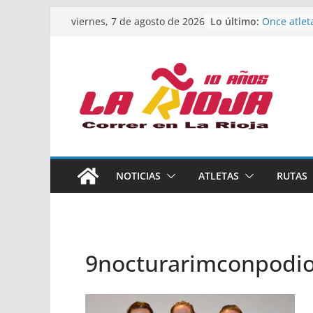
Saltar
Lo último:
Once atlet
viernes, 7 de agosto de 2026
al
podio en 
Absoluto 
contenido
Un bronce 
de finalist
riojana en
El equipo 
Rioja alca
Acuatlón e
Marcos Mo
España abs
Calahorra 
NOTICIAS
ATLETAS
RUTAS
los Naciona
Acuatlón y
9nocturarimconpodi