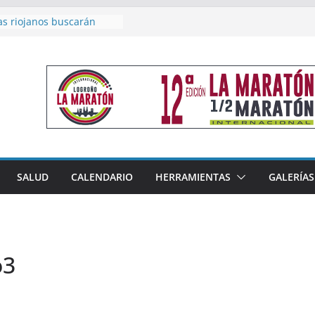
as riojanos buscarán
el Campeonato de España
de Málaga
en 4×400 y tres puestos
a cierran la participación
 en Nacional de Málaga
femenino del Tritones
nza el podio nacional de
n Calahorra
reno, subacampeón de
oluto en Disco
acoge este fin de semana
SALUD
CALENDARIO
HERRAMIENTAS
GALERÍAS
les de Triatlón Cros,
 Duatlón Cros
o3