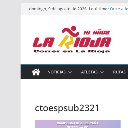
Saltar
Lo último:
Once atle
domingo, 9 de agosto de 2026
al
podio en
Absoluto
contenido
Un bronc
de finali
riojana 
El equipo
Rioja alc
Acuatlón
Marcos 
España a
Calahorr
NOTICIAS
ATLETAS
RUTAS
los Nacio
Acuatlón 
ctoespsub2321