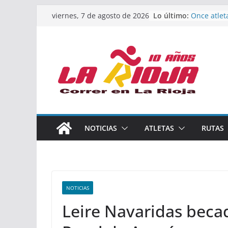
Saltar
Lo último:
Once atlet
viernes, 7 de agosto de 2026
al
podio en 
Absoluto 
contenido
Un bronce 
de finalist
riojana en
El equipo 
Rioja alca
Acuatlón e
Marcos Mo
España abs
Calahorra 
NOTICIAS
ATLETAS
RUTAS
los Naciona
Acuatlón y
NOTICIAS
Leire Navaridas beca