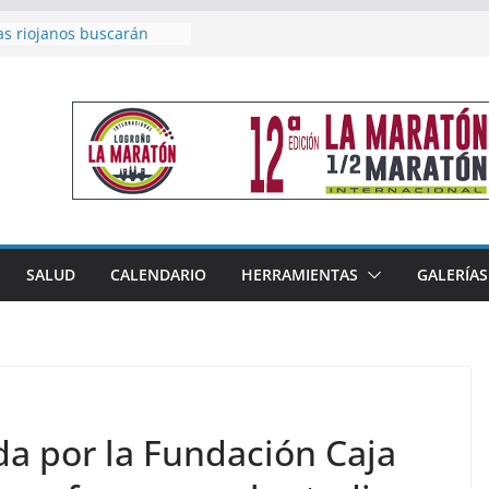
as riojanos buscarán
el Campeonato de España
de Málaga
en 4×400 y tres puestos
a cierran la participación
 en Nacional de Málaga
femenino del Tritones
nza el podio nacional de
n Calahorra
reno, subacampeón de
oluto en Disco
acoge este fin de semana
SALUD
CALENDARIO
HERRAMIENTAS
GALERÍAS
les de Triatlón Cros,
 Duatlón Cros
da por la Fundación Caja