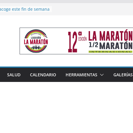
reno, subacampeón de
oluto en Disco
acoge este fin de semana
les de Triatlón Cros,
 Duatlón Cros
as riojanos buscarán
el Campeonato de España
de Málaga
en 4×400 y tres puestos
a cierran la participación
 en Nacional de Málaga
femenino del Tritones
SALUD
CALENDARIO
HERRAMIENTAS
GALERÍAS
nza el podio nacional de
n Calahorra