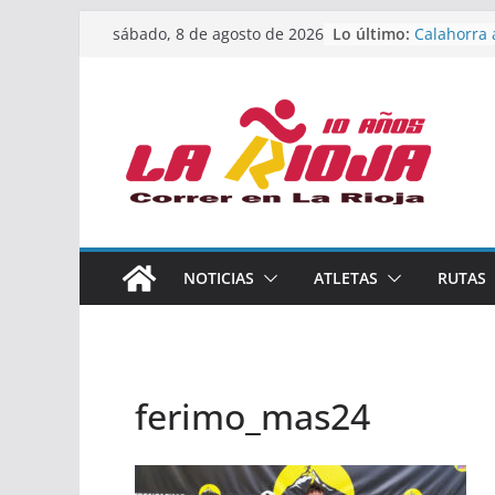
Marcos Mo
Saltar
Lo último:
sábado, 8 de agosto de 2026
España abs
al
Calahorra 
los Naciona
contenido
Acuatlón y
Once atlet
podio en 
Absoluto 
Un bronce 
de finalist
riojana en
El equipo 
NOTICIAS
ATLETAS
RUTAS
Rioja alca
Acuatlón e
ferimo_mas24