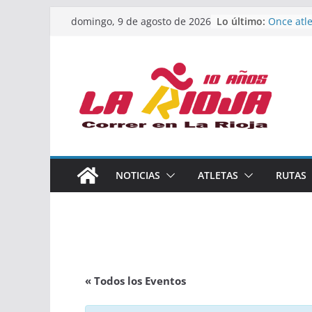
Saltar
Lo último:
Once atle
domingo, 9 de agosto de 2026
al
podio en
Absoluto
contenido
Un bronc
de finali
riojana 
El equipo
Rioja alc
Acuatlón
Marcos 
España a
Calahorr
NOTICIAS
ATLETAS
RUTAS
los Nacio
Acuatlón 
« Todos los Eventos