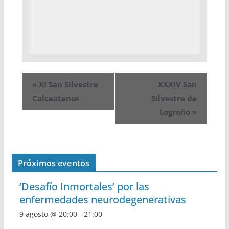
«
XI San Silvestre
XXXIV San
Calceatense
Silvestre de
Logroño
»
Próximos eventos
‘Desafío Inmortales’ por las
enfermedades neurodegenerativas
9 agosto @ 20:00
-
21:00