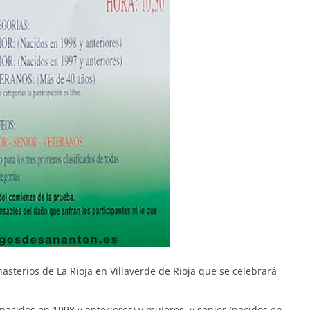
asterios de La Rioja en Villaverde de Rioja que se celebrará
nacidos en 1998 y anteriores) y mujeres, y senior (nacidos en