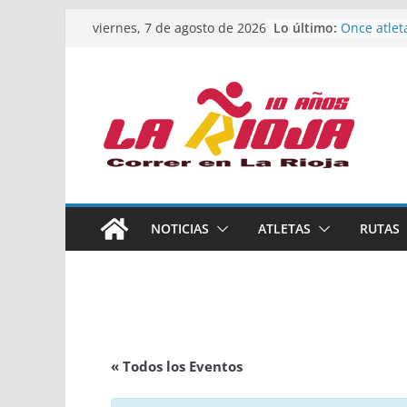
Saltar
Lo último:
Once atlet
viernes, 7 de agosto de 2026
al
podio en 
Absoluto 
contenido
Un bronce 
de finalist
riojana en
El equipo 
Rioja alca
Acuatlón e
Marcos Mo
España abs
Calahorra 
NOTICIAS
ATLETAS
RUTAS
los Naciona
Acuatlón y
« Todos los Eventos