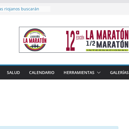
as riojanos buscarán
el Campeonato de España
de Málaga
en 4×400 y tres puestos
a cierran la participación
 en Nacional de Málaga
femenino del Tritones
nza el podio nacional de
n Calahorra
reno, subacampeón de
oluto en Disco
acoge este fin de semana
SALUD
CALENDARIO
HERRAMIENTAS
GALERÍAS
les de Triatlón Cros,
 Duatlón Cros