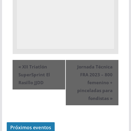
«
XII Triatlón
Jornada Técnica
SuperSprint El
FRA 2023 – 800
Rasillo JJDD
femenino +
pinceladas para
fondistas
»
Próximos eventos