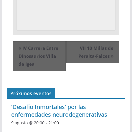
«
IV Carrera Entre
VII 10 Millas de
Dinosaurios Villa
Peralta-Falces
»
de Igea
Próximos eventos
‘Desafío Inmortales’ por las
enfermedades neurodegenerativas
9 agosto @ 20:00
-
21:00