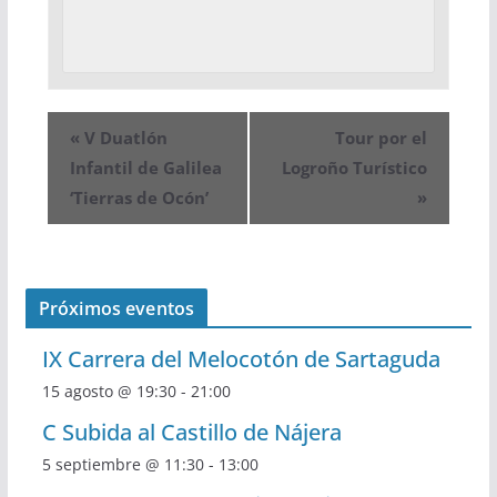
«
V Duatlón
Tour por el
Infantil de Galilea
Logroño Turístico
‘Tierras de Ocón’
»
Próximos eventos
IX Carrera del Melocotón de Sartaguda
15 agosto @ 19:30
-
21:00
C Subida al Castillo de Nájera
5 septiembre @ 11:30
-
13:00