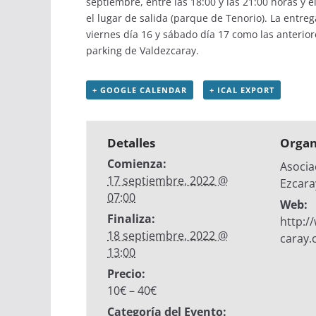
septiembre, entre las 18:00 y las 21:00 horas y 
el lugar de salida (parque de Tenorio). La entreg
viernes día 16 y sábado día 17 como las anterior
parking de Valdezcaray.
+ GOOGLE CALENDAR
+ ICAL EXPORT
Detalles
Organ
Comienza:
Asocia
17 septiembre, 2022 @
Ezcara
07:00
Web:
Finaliza:
http:
18 septiembre, 2022 @
caray
13:00
Precio:
10€ – 40€
Categoría del Evento: