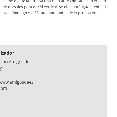
el mismo día de la prueba una hora antes de cada carrera, en
a de dorsales para el KM vertical, se efectuará igualmente el
es y el domingo día 18, una hora antes de la prueba en el
izador
ción Amigos de
y
//www.amigosdeez
.com