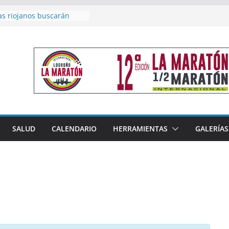
as riojanos buscarán
el Campeonato de España
de Málaga
en 4×400 y tres puestos
a cierran la participación
 en Nacional de Málaga
femenino del Tritones
nza el podio nacional de
n Calahorra
reno, subacampeón de
oluto en Disco
acoge este fin de semana
SALUD
CALENDARIO
HERRAMIENTAS
GALERÍAS
les de Triatlón Cros,
 Duatlón Cros