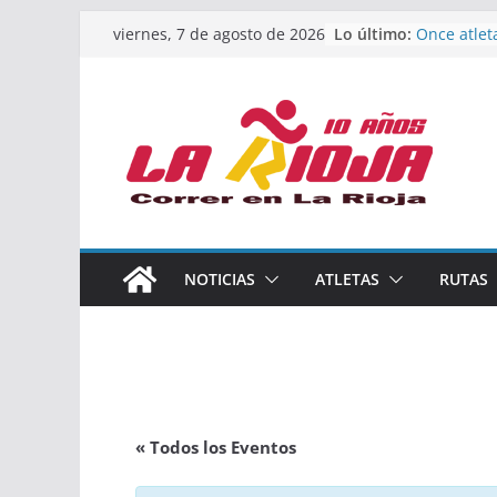
Saltar
Lo último:
Once atlet
viernes, 7 de agosto de 2026
al
podio en 
Absoluto 
contenido
Un bronce 
de finalist
riojana en
El equipo 
Rioja alca
Acuatlón e
Marcos Mo
España abs
Calahorra 
NOTICIAS
ATLETAS
RUTAS
los Naciona
Acuatlón y
« Todos los Eventos