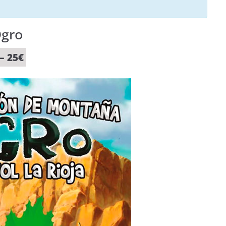
Ogro
 – 25€