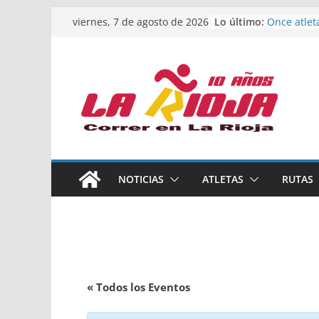
Saltar
Lo último:
Once atlet
viernes, 7 de agosto de 2026
al
podio en 
Absoluto 
contenido
Un bronce 
de finalist
riojana en
El equipo 
Rioja alca
Acuatlón e
Marcos Mo
España abs
Calahorra 
NOTICIAS
ATLETAS
RUTAS
los Naciona
Acuatlón y
« Todos los Eventos