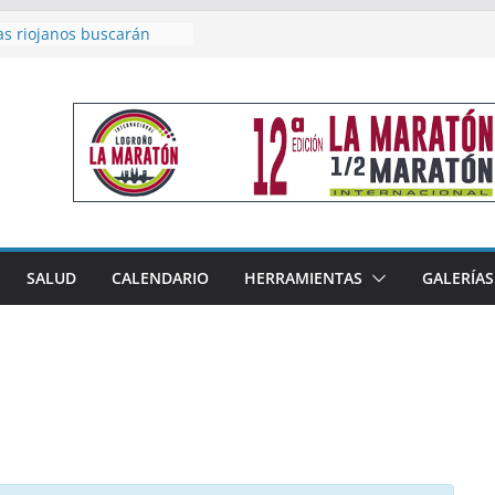
as riojanos buscarán
el Campeonato de España
de Málaga
en 4×400 y tres puestos
a cierran la participación
 en Nacional de Málaga
femenino del Tritones
nza el podio nacional de
n Calahorra
reno, subacampeón de
oluto en Disco
acoge este fin de semana
SALUD
CALENDARIO
HERRAMIENTAS
GALERÍAS
les de Triatlón Cros,
 Duatlón Cros