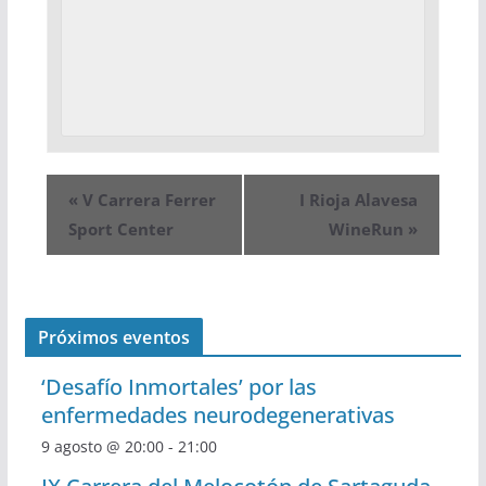
«
V Carrera Ferrer
I Rioja Alavesa
Sport Center
WineRun
»
Próximos eventos
‘Desafío Inmortales’ por las
enfermedades neurodegenerativas
9 agosto @ 20:00
-
21:00