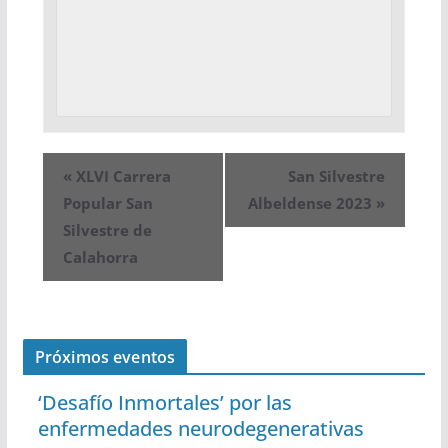
«
XLVI Carrera
San Silvestre
Popular San
Albeldense 2023
»
Silvestre de
Calahorra
Próximos eventos
‘Desafío Inmortales’ por las
enfermedades neurodegenerativas