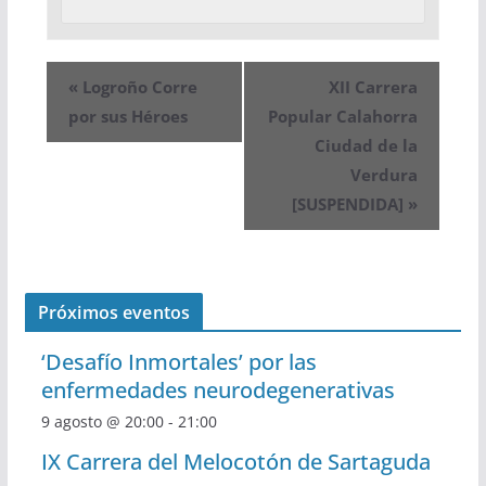
«
Logroño Corre
XII Carrera
por sus Héroes
Popular Calahorra
Ciudad de la
Verdura
[SUSPENDIDA]
»
Próximos eventos
‘Desafío Inmortales’ por las
enfermedades neurodegenerativas
9 agosto @ 20:00
-
21:00
IX Carrera del Melocotón de Sartaguda