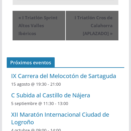
«
I Triatlón Sprint
I Triatlón Cros de
Altos Valles
Calahorra
Ibéricos
[APLAZADO]
»
Próximos eventos
IX Carrera del Melocotón de Sartaguda
15 agosto @ 19:30
-
21:00
C Subida al Castillo de Nájera
5 septiembre @ 11:30
-
13:00
XII Maratón Internacional Ciudad de
Logroño
4 octubre @ 09:00
-
14:00